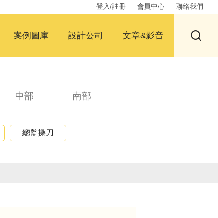
登入/註冊
會員中心
聯絡我們
案例圖庫
設計公司
文章&影音
中部
南部
總監操刀