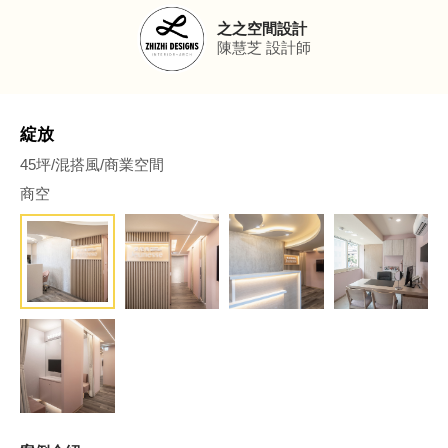
之之空間設計
陳慧芝
設計師
綻放
45坪/混搭風/商業空間
商空