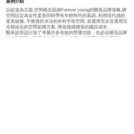
案例介紹
以綻放為主題,空間概念延續Forever young的醫美品牌策略,將
空間設定為女性柔美同時帶有年輕時尚的基調, 利用現代感的
柔美線條, 平衡過於冰冷的外科手術空間, 並運用完全並運用完
全模組化的空間架構方案, 降低後續擴張的建設成本。
醫美診所設計除了考量許多有效的營運功能，也必須展現品牌
特色與氛圍。運用植物天然的木色調，以及暖色調的蛋殼白
色，鑲嵌金屬，搭配粉色、藕色與淺灰色調結合，展現出現代
摩登的成熟韻味及女性堅韌柔美的特性。
要為空間營造放鬆療癒的氣息，自然木造材質一定是最好的元
素，藉由座椅、辦公桌、格柵的直線紋理，為空間建構出豐富
多元的層次，也描繪出溫潤暖心的氣息。
公司更多案例
同風格案例