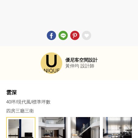
優尼客空間設計
黃仲均
設計師
雲深
40坪/現代風/標準坪數
四房三廳三衛