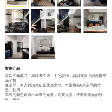
案例介紹
雲深不知處乃〈尋隱者不遇〉中的詩詞，詩詞裡雲中的深處充
滿了想
像空間，有⼈解讀為仙家居住之地。本案挑⾼6米空間的營
造，利⽤
單純的顏⾊創造出垂直的元素，⾼聳入雲，伴隨透著光的紗
簾，像是
雲中的濛瀧帶領⼈們來到仙境，仙家不同於凡塵，最純粹的元
素⽅可