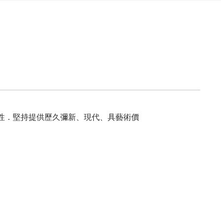
重要性．堅持提供歷久彌新、現代、具藝術價