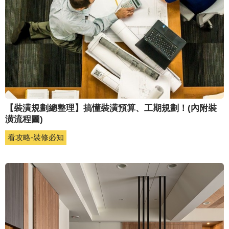
【裝潢規劃總整理】搞懂裝潢預算、工期規劃！(內附裝
潢流程圖)
看攻略-裝修必知