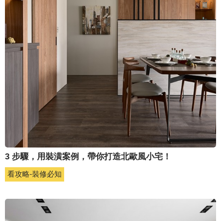
3 步驟，用裝潢案例，帶你打造北歐風小宅！
看攻略-裝修必知