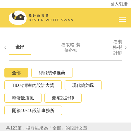
登入/註冊
看裝修服
看攻略-裝
全部
務-特色
修必知
計師服務
全部
綠能裝修推薦
TID台灣室內設計大獎
現代簡約風
輕奢飯店風
豪宅設計師
開箱10x10設計事務所
共123筆，搜尋結果為「全部」的設計文章