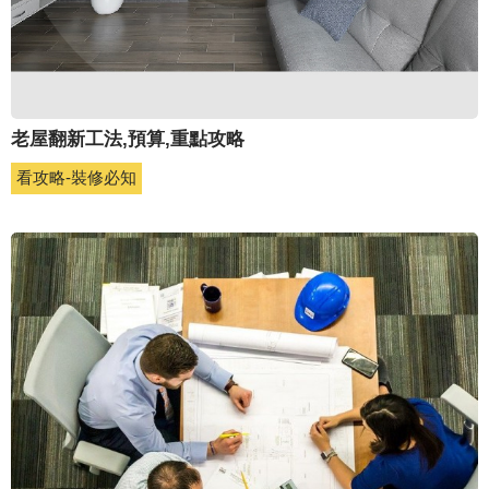
老屋翻新工法,預算,重點攻略
看攻略-裝修必知