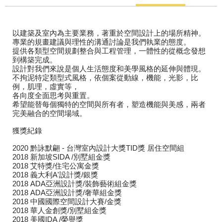
以建築及室內為主要業務，著重於空間設計上的場所精神。
專業的規畫建議與理性的溝通討論是我們執業的態度。
提供各類型空間規劃整合與工程管理，一體性的從概念發想
到構築完成。
設計對我們來說是個人生活態度和美學風格的延伸與體現。
不拘泥特定類型式風格，依個案從動線，機能，光影，比
例，肌理，虛實等，
各向度全面思考與重置。
希望能替每個獨特的空間與所有者，塑造機能與美感，兩者
完美融合的空間場域。
獲獎紀錄
2020 黔詠默翩 - 台灣室內設計大獎TID獎 居住空間組
2018 新加坡SIDA /別墅組金獎
2018 艾特獎/住宅公寓金獎
2018 義大利A'設計獎/銀獎
2018 ADA亞洲設計獎/裝飾藝術組金獎
2018 ADA亞洲設計獎/奢華組金獎
2018 中國國際空間設計大賽/金獎
2018 華人金創獎/別墅組金獎
2018 美國IDA /榮譽獎