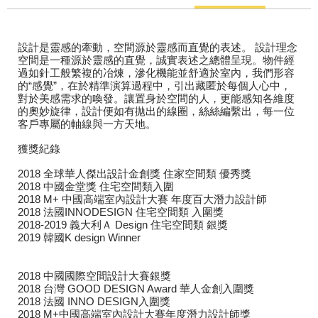
設計是靈感的牽動，空間源於靈感而直覺的表述。 設計理念
空間是一種源於靈感的直覺，誠實表述之總體呈現。物件經
過如針工般繁複的冶煉，滲化機能並舒適於室內，我們形容
的“感覺”，在於精準演算過程中，引出藏匿於每個人心中，
對於美感需求的喚發。讓置身於空間的人，更能感知各維度
的奧妙旋律，設計便如有拋出的線圈，絲絲編繫出，每一位
客戶專屬的軸線與一方天地。
獲獎紀錄
2018 全球華人傑出設計金創獎 住家空間類 優秀獎
2018 中國金堂獎 住宅空間類入圍
2018 M+ 中國高端室內設計大賽 年度百大潛力設計師
2018 法國INNODESIGN 住宅空間類 入圍獎
2018-2019 義大利Ａ Design 住宅空間類 銀獎
2019 韓國K design Winner
2018 中國國際空間設計大賽銀獎
2018 台灣 GOOD DESIGN Award 華人金創入圍獎
2018 法國 INNO DESIGN入圍獎
2018 M+中國高端室內設計大賽年度潛力設計師獎