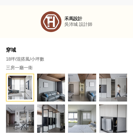
禾馬設計
吳沛城
設計師
穿域
18坪/混搭風/小坪數
三房一廳一衛