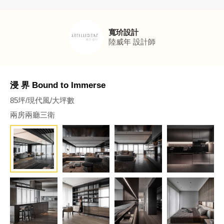
寬玠設計
陸威年
設計師
浸 界 Bound to Immerse
85坪/現代風/大坪數
兩房兩廳三衛