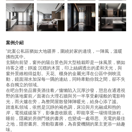
案例介紹
"此案公私區猶如大地疆界，圍繞於家的邊境，一陣風，溫暖
拂煦其中。
玄關向前望，窗外的陽台景色與大型植栽即是一抹風景，猶如
待客之禮；靜謐 沉穩的木質，印上絲綢透出的柔和天光，與
窗外景緻相得益彰。天花、櫃身的金屬光澤在公區中倒映流
動，鏡面湖水加深每一隅的連結，同時牽動你我之間，卻不失
各自獨立的領域。
在吧台對坐品嘗美酒佳肴／慵懶陷入沉厚沙發，憩息在通透視
野的落地窗前／面著白大理石牆與另一半享受劇場般的電影時
光，而火爐在旁，為整間屋散發陣陣暖光，給身心添了謐。
踏進私領域，依然是沉靜的褐色調，床沿與月光融成和煦的
岸，電視緩緩落下，影像盡收眼底，即能享受一場情境旅程，
睡前，隱藏於房側門後的書房，也變成一處尋思、充電的最佳
之地，隱密書房、滑動取書梯，為喜愛機關的業主更添一絲趣
味。