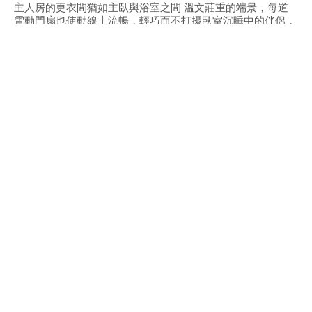
主人房的更衣間猶如主臥與浴室之間 溫文莊重的端景，每道
電動門扇也使動線上流暢，輕巧而不打擾臥室沉睡中的伴侶，
並形成通往下一空間的儀式感。
浸浴 / 步入浴池是洗脫疲頓的最後一站，猶如私人露天溫泉，
椅靠在窗前仰望夜色，洗脫一身疲頓，享受家中帶來的溫暖舒
心。
Like a breeze sweeping through the prairie, this home is
washed over by soothing runes - comforting yet captivating.
Tranquility - as ceiling and metallic sheens respectfully
reflective upon each other like sky and stirred water.
Either enjoying wine and meals at the island or Submerging
yourself into the softness of the sofa, the see-through fireplace
warms the entire place (body and soul) up.
Brown palette merges seamlessly with coastal calmess
casted by the moon.
The gracefully motorized screen whether ascended or
descended, with the priceless views behind, views are
appreciated either way.
The master walk-in-closet is like the owners’ last sacred land
reserved for pensiveness; the electric sliding doors filters out
all the unwanted statics behind.
Inspired by wabi-sabi, this immersion pool is the ultimate