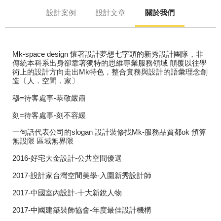
設計案例
設計文章
關於我們
Mk-space design 懷著設計夢想七字頭的新秀設計團隊，非
傳統本科系出身卻靠著獨特的思維專業服務領域 顛覆以往學
術上的設計方向走出Mk特色，整合實務與設計的語彙理念創
造〔人．空間．家〕
穆=待客處事-恭敬嚴肅
刻=待客處事-刻不容緩
一句話代表公司的slogan 設計裝修找Mk-服務品質都ok 預算
無設限 區域無界限
2016-好宅大金設計-公共空間優選
2017-設計家台灣空間美學-入圍新秀設計師
2017-中國室內設計-十大新銳人物
2017-中國建築裝飾協會-年度最佳設計機構