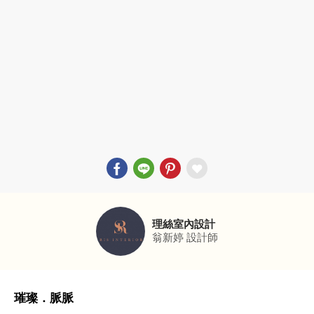
理絲室內設計
翁新婷
設計師
璀璨．脈脈