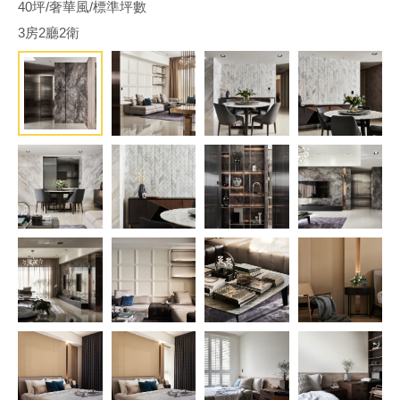
40坪/奢華風/標準坪數
3房2廳2衛