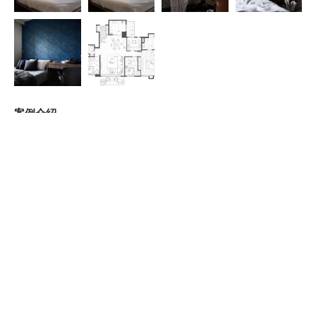
案例介紹
如此光彩奪目的屏息，是石與金工激盪的共存，空間內化後的
璀燦主義。展開的大理石並非富麗拼花與對紋雕飾，渾厚粗曠
的石紋脈絡在線性的排列下展現歲月的斑斕，雲白銀狐的延展
清新淡雅、細膩而生動，轉折過後，藉著幾何形的形體組合，
突破單向垂直與水平的發展。精細的金屬以弦線化作一扇屏
風，微乎其微卻注目的光澤，隱晦之間融入石材脈絡原始的瑰
麗。不鏽鋼原色於內退空間，虛實之間表態不失簡斂。午後斜
陽穿透金色薄紗灑入室內，空氣中瀰漫縷縷閃光隨影搖曳，光
燦中璀彩奔放，脈脈不得語。
公司更多案例