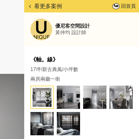
看更多案例
回首頁
優尼客空間設計
黃仲均
設計師
《軸。線》
17坪/新古典風/小坪數
兩房兩廳一衛