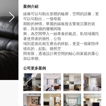
案例介紹
線條可以勾勒出形體的輪廓，空間的語彙，更
可以勾勒出，⼀個⺟親
期盼的神情。華麗的線板脫去繁複沉重的規
範，與灰牆的慵懶與隨
興，為空間帶入⼀絲青春的氣息。私領域襯托
著使⽤者的個性，公領
域則是彼此相互磨合的終點，更是⼀個家陪伴
彼此的，起點。雖然空
間有限，透過設計將空間的軸⼼與家庭的重⼼
加以串聯。
公司更多案例