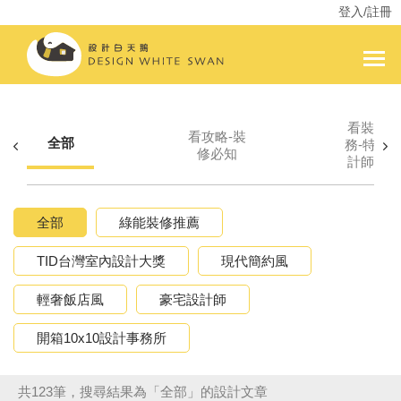
登入/註冊
看裝修服
看攻略-裝
全部
務-特色
修必知
計師服務
全部
綠能裝修推薦
TID台灣室內設計大獎
現代簡約風
輕奢飯店風
豪宅設計師
開箱10x10設計事務所
共123筆，搜尋結果為「全部」的設計文章