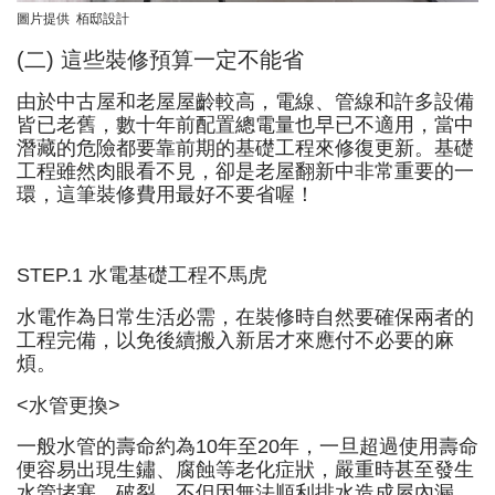
圖片提供 栢邸設計
(二) 這些裝修預算一定不能省
由於中古屋和老屋屋齡較高，電線、管線和許多設備
皆已老舊，數十年前配置總電量也早已不適用，當中
潛藏的危險都要靠前期的基礎工程來修復更新。基礎
工程雖然肉眼看不見，卻是老屋翻新中非常重要的一
環，這筆裝修費用最好不要省喔！
STEP.1 水電基礎工程不馬虎
水電作為日常生活必需，在裝修時自然要確保兩者的
工程完備，以免後續搬入新居才來應付不必要的麻
煩。
<水管更換>
一般水管的壽命約為10年至20年，一旦超過使用壽命
便容易出現生鏽、腐蝕等老化症狀，嚴重時甚至發生
水管堵塞、破裂，不但因無法順利排水造成屋內漏