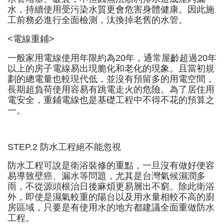
水，持續使用受污染水質更會危害身體健康。因此施
工前務必進行全面檢測，汰換掉老舊的水管。
<電線重鋪>
一般家用電線使用年限約為20年，通常屋齡超過20年
以上的房子電線易出現脆化和老化的現象。且當初規
劃的總電量也較現代低，並沒有預留多的用電空間，
長期超負荷使用容易有跳電走火的危險。為了居住用
電安全，重鋪電線也是基礎工程中不得不花的預算之
一。
STEP.2 防水工程絕不能忽視
防水工程可說是衛浴裝修的重點，一旦沒有做好便容
易導致壁癌、漏水等問題，尤其是台灣氣候濕潤多
雨，不從源頭根治日後麻煩更易層出不窮。除此衛浴
外，即使是濕氣較重的陽台以及用水量相較不高的廚
房區域，只要是有使用水的地方都建議全面重做防水
工程。