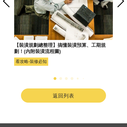
訪談
【裝潢規劃總整理】搞懂裝潢預算、工期規
3
劃！(內附裝潢流程圖)
看
看攻略-裝修必知
返回列表