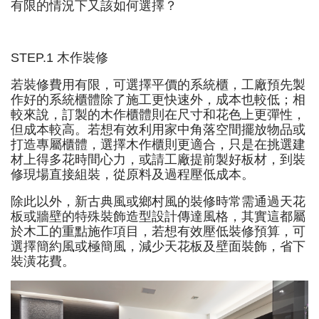
有限的情況下又該如何選擇？
STEP.1 木作裝修
若裝修費用有限，可選擇平價的系統櫃，工廠預先製
作好的系統櫃體除了施工更快速外，成本也較低；相
較來說，訂製的木作櫃體則在尺寸和花色上更彈性，
但成本較高。若想有效利用家中角落空間擺放物品或
打造專屬櫃體，選擇木作櫃則更適合，只是在挑選建
材上得多花時間心力，或請工廠提前製好板材，到裝
修現場直接組裝，從原料及過程壓低成本。
除此以外，新古典風或鄉村風的裝修時常需通過天花
板或牆壁的特殊裝飾造型設計傳達風格，其實這都屬
於木工的重點施作項目，若想有效壓低裝修預算，可
選擇簡約風或極簡風，減少天花板及壁面裝飾，省下
裝潢花費。