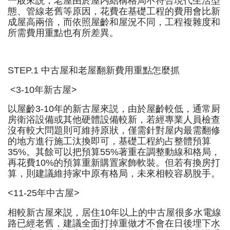
一般來説，老屋由於屋内結構格局不符合現代生活型
態、管線老舊等原因，花費在基礎工程的費用會比新
成屋高兩倍，而依照屋齡和屋況不同，工程複雜度和
所需費用重點也有所差異。
STEP.1 中古屋和老屋翻新費用重點怎麼抓
<3-10年新古屋>
以屋齡3-10年的新古屋來説，由於屋齡較低，通常厨
房衛浴設備或其他硬體設備較新，若經專業人員檢查
沒有較大問題則可維持原狀，僅需針對屋内最需翻修
的地方進行施工汰換即可，基礎工程約占整體預算
35%。其餘可以把預算55%著重在調整動線和格局，
再花費10%的預算重新購置家飾軟裝。但若有換房打
算，則建議維持家中原有格局，未來相較容易脫手。
<11-25年中古屋>
相較新古屋來説，居住10年以上的中古屋很多水電線
路已經老舊，建議全面打掉重做才不會在日後埋下水