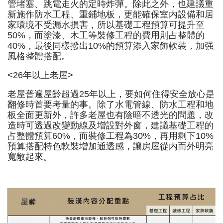
管堵塞、跳電走火的定時炸彈。除此之外，也建議重
新施作防水工程、重鋪地板，更能確保室内設備和居
家環境不受漏水損害，所以基礎工程預算可提升至
50%，而塗漆、木工等裝修工程的費用則占整體的
40%，最後同樣撥出10%的預算添入家飾軟裝，加强
風格整體搭配。
<26年以上老屋>
老屋普遍屋齡超過25年以上，要如何住得安全放心是
翻修時首要考量的事。除了水電管線、防水工程和地
板全面更新外，許多老屋也有陰暗不透光的問題，改
造時可透過改變動線及增設對外窗，建議基礎工程的
占整體預算60%，而裝修工程為30%，再用剩下10%
預算搭配特色軟裝增加通透感，讓房屋從内而外明亮
寬敞起來。