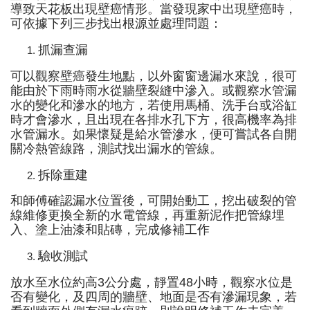
導致天花板出現壁癌情形。當發現家中出現壁癌時，
可依據下列三步找出根源並處理問題：
抓漏查漏
可以觀察壁癌發生地點，以外窗窗邊漏水來說，很可
能由於下雨時雨水從牆壁裂縫中滲入。或觀察水管漏
水的變化和滲水的地方，若使用馬桶、洗手台或浴缸
時才會滲水，且出現在各排水孔下方，很高機率為排
水管漏水。如果懷疑是給水管滲水，便可嘗試各自開
關冷熱管線路，測試找出漏水的管線。
拆除重建
和師傅確認漏水位置後，可開始動工，挖出破裂的管
線維修更換全新的水電管線，再重新泥作把管線埋
入、塗上油漆和貼磚，完成修補工作
驗收測試
放水至水位約高3公分處，靜置48小時，觀察水位是
否有變化，及四周的牆壁、地面是否有滲漏現象，若