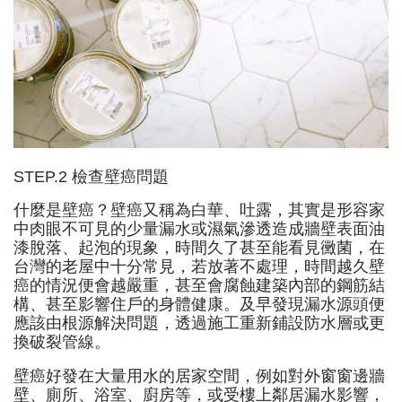
STEP.2 檢查壁癌問題
什麼是壁癌？壁癌又稱為白華、吐露，其實是形容家
中肉眼不可見的少量漏水或濕氣滲透造成牆壁表面油
漆脫落、起泡的現象，時間久了甚至能看見黴菌，在
台灣的老屋中十分常見，若放著不處理，時間越久壁
癌的情況便會越嚴重，甚至會腐蝕建築內部的鋼筋結
構、甚至影響住戶的身體健康。及早發現漏水源頭便
應該由根源解決問題，透過施工重新鋪設防水層或更
換破裂管線。
壁癌好發在大量用水的居家空間，例如對外窗窗邊牆
壁、廁所、浴室、廚房等，或受樓上鄰居漏水影響，