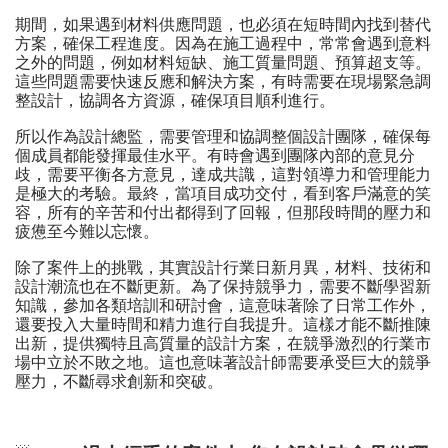
期間，如果遇到材料供應問題，也必須在短時間內找到替代
方案，確保工程進度。因為在施工過程中，常常會遇到意料
之外的問題，例如材料短缺、施工質量問題、預算超支等。
這些問題需要快速反應和解決方案，有時需要在現場緊急調
整設計，協調各方資源，確保項目順利進行。
所以作為設計總監，需要管理和協調整個設計團隊，確保每
個成員都能發揮最佳水平。有時會遇到團隊內部的意見分
歧，需要平衡各方意見，達成共識，這對領導力和管理能力
是極大的考驗。最終，當項目成功交付，看到客戶滿意的笑
容，所有的辛苦和付出都得到了回報，但那段時間的壓力和
疲憊至今難以忘懷。
除了案件上的挑戰，其實設計行業日新月異，材料、技術和
設計潮流也在不斷更新。為了保持競爭力，需要不斷學習新
知識，參加各類培訓和研討會，這意味著除了日常工作外，
還要投入大量時間和精力進行自我提升。這樣才能不斷推陳
出新，提供獨特且高質量的設計方案，在競爭激烈的行業市
場中立於不敗之地。這也意味著設計師需要承受巨大的競爭
壓力，不斷尋求創新和突破。