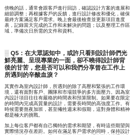
傍晚的話，通常會跟客戶進行回訪，確認設計方案的進展和
細節調整；再根據客戶的反饋，進行設計修改和優化，確保
最終方案滿足客戶需求。晚上會最後檢查並更新項目進度
表，記錄當天完成的工作和未解決的問題；以及整理工作區
域，準備次日所需的文件和資料。
░ Q5：在大眾認知中，或許只看到設計師們光
鮮亮麗、呈現專業的一面，卻不曉得設計師背
後的甘苦，您是否可以和我們分享曾在工作上
所遇到的辛酸血淚？
其實作為室內設計師，所遇到的除了高壓和緊張的工作環
境，還有面對客戶、團隊和市場競爭的多方面壓力。因為室
內設計項目往往有嚴格的時間表和預算限制。如果要在限定
的時間內完成高質量的設計，需要長時間的高強度工作。有
時候需要熬夜加班，甚至犧牲週末和假期，這對身體和精神
都是極大的挑戰。
加上每位客戶都有自己獨特的需求和期望，有時這些期望與
實際情況存在差距。如何在滿足客戶需求的同時，保持設計