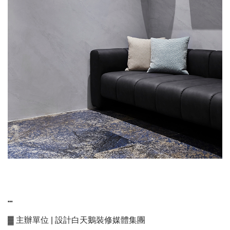
┅
▓ 主辦單位 | 設計白天鵝裝修媒體集團