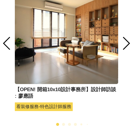
【OPEN! 開箱10x10設計事務所】設計師訪談
【
: 廖應語
: 
看裝修服務-特色設計師服務
看