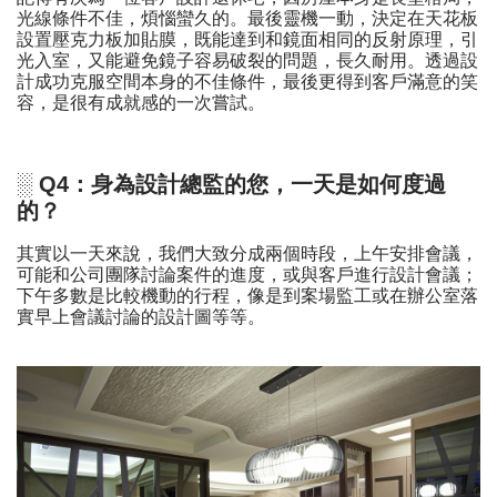
光線條件不佳，煩惱蠻久的。最後靈機一動，決定在天花板
設置壓克力板加貼膜，既能達到和鏡面相同的反射原理，引
光入室，又能避免鏡子容易破裂的問題，長久耐用。透過設
計成功克服空間本身的不佳條件，最後更得到客戶滿意的笑
容，是很有成就感的一次嘗試。
░ Q4：身為設計總監的您，一天是如何度過
的？
其實以一天來說，我們大致分成兩個時段，上午安排會議，
可能和公司團隊討論案件的進度，或與客戶進行設計會議；
下午多數是比較機動的行程，像是到案場監工或在辦公室落
實早上會議討論的設計圖等等。