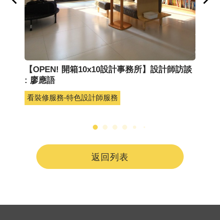
【OPEN! 開箱10x10設計事務所】設計師訪談
【
: 廖應語
: 
看裝修服務-特色設計師服務
看
返回列表