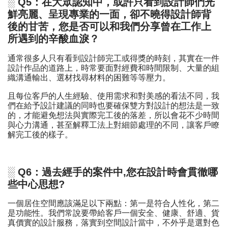
░ Q5：在大眾認知中，或許只看到設計師們光
鮮亮麗、呈現專業的一面，卻不曉得設計師背
後的甘苦，您是否可以和我們分享曾在工作上
所遇到的辛酸血淚？
通常很多人只有看到設計師完工或得獎的時刻，其實在一件
設計作品的道路上，時常要面對經費和時間限制、大量的組
織溝通輸出、選材找尋材料的困難等等壓力。
且每位客戶的人生經驗、使用需求和對美感的看法不同，我
們在給予設計建議的同時也要確保雙方對設計的想法是一致
的，才能避免想法與實際完工後的落差，所以會花不少時間
與心力溝通，甚至解釋工法上對細節處理的不同，讓客戶瞭
解完工後的樣子。
░ Q6：過去經手的案件中,您在設計時會貫徹哪
些中心思想?
一個居住空間應該滿足以下兩點：第一是符合人性化，第二
是功能性。我們常說要帶給客戶一個安全、健康、舒適、貨
真價實的設計服務，落實到空間設計當中，不外乎是選對色