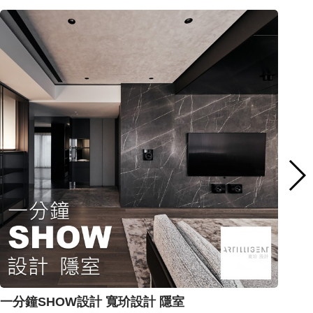
一分鐘SHOW設計 寬玠設計 隱室
一