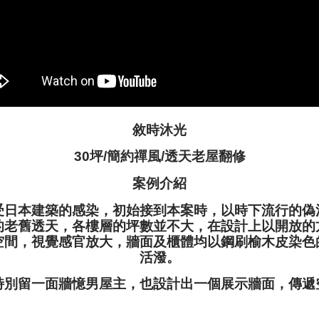
敘時沐光
30坪/簡約禪風/透天老屋翻修
案例介紹
受日本建築的感染，初始接到本案時，以時下流行的偽
的老舊透天，各樓層的坪數並不大，在設計上以開放的
空間，視覺感官放大，牆面及櫃體均以鋼刷榆木皮染色
活潑。
特別留一面牆憶男屋主，也設計出一個展示牆面，傳遞