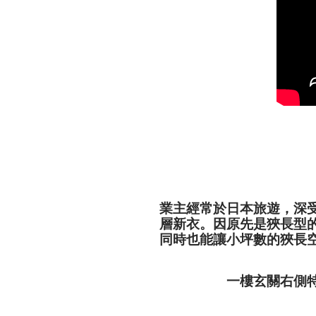
業主經常於日本旅遊，深
層新衣。因原先是狹長型
同時也能讓小坪數的狹長
一樓玄關右側