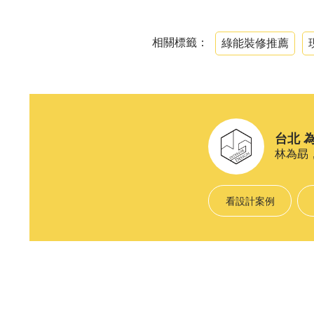
相關標籤：
綠能裝修推薦
台北 
林為勗
看設計案例