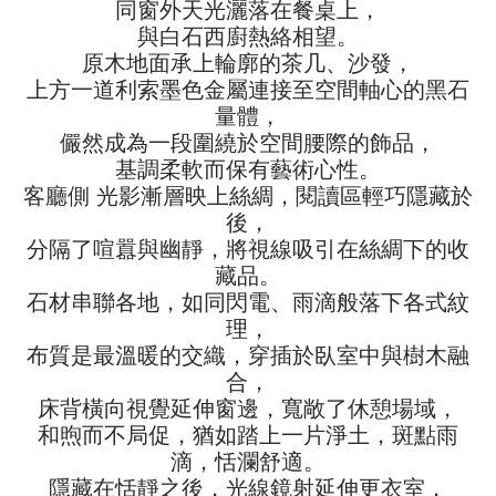
同窗外天光灑落在餐桌上，
與白石西廚熱絡相望。
原木地面承上輪廓的茶几、沙發，
上方一道利索墨色金屬連接至空間軸心的黑石
量體，
儼然成為一段圍繞於空間腰際的飾品，
基調柔軟而保有藝術心性。
客廳側 光影漸層映上絲綢，閱讀區輕巧隱藏於
後，
分隔了喧囂與幽靜，將視線吸引在絲綢下的收
藏品。
石材串聯各地，如同閃電、雨滴般落下各式紋
理，
布質是最溫暖的交織，穿插於臥室中與樹木融
合，
床背橫向視覺延伸窗邊，寬敞了休憩場域，
和煦而不局促，猶如踏上一片淨土，斑點雨
滴，恬瀾舒適。
隱藏在恬靜之後，光線鏡射延伸更衣室，