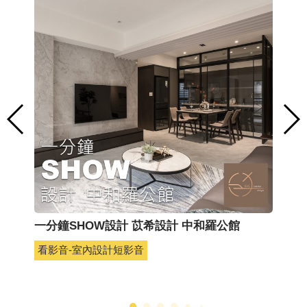
一分鐘SHOW設計 苡希設計 中和羅公館
一
看影音-室內設計短影音
看