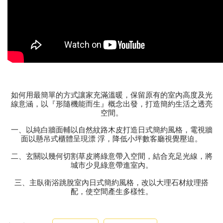
如何用最簡單的方式讓家充滿溫暖，保留原有的室內高度及光
線意涵，以『形隨機能而生』概念出發，打造簡約生活之透亮
空間。
一、以純白牆面輔以自然紋路木皮打造日式簡約風格，電視牆
面以懸吊式櫃體呈現漂 浮，降低小坪數客廳視覺壓迫。
二、玄關以幾何切割草皮將綠意帶入空間，結合充足光線，將
城市少見綠意帶進室內。
三、主臥衛浴跳脫室內日式簡約風格，改以大理石材紋理搭
配，使空間產生多樣性。