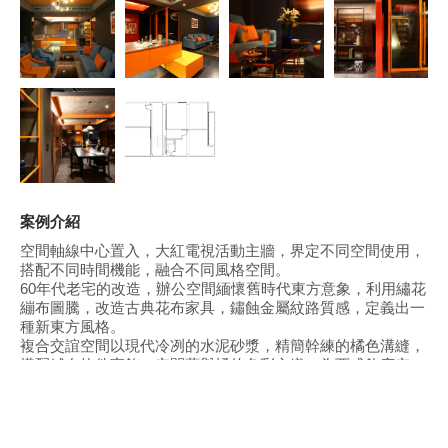
案例介紹
空間軸線中心置入，大紅電視活動主牆，界定不同空間使用，
搭配不同時間機能，融合不同風格空間。
60年代老宅的改造，辦公空間緬懷舊時代東方意象，利用繡花
繃布圖騰，改造古典花布家具，鏽蝕金屬紋路質感，定義出一
種新東方風格。
複合交誼空間以現代冷冽的水泥砂漿，精簡幹練的橘色溝縫，
搭配絨布軟件家飾，空間藍與橘的色彩交織，為西式飲序空
間，塗抹出一幅風格畫。
融合東西文化兼具混搭美學的空間設計從室內設計到家具擺設
由當代藝術至建築人文提供一種現代空間與居家生活的典雅品
味。