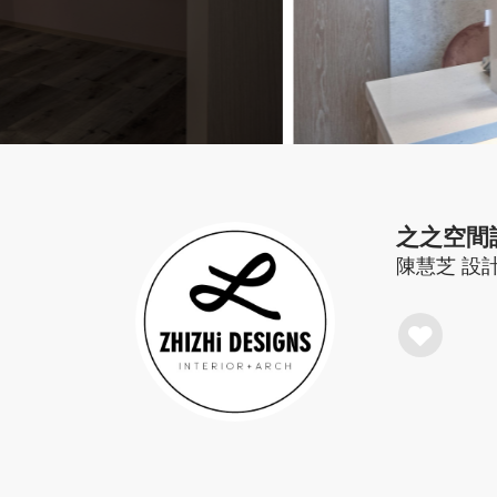
之之空間
陳慧芝
設