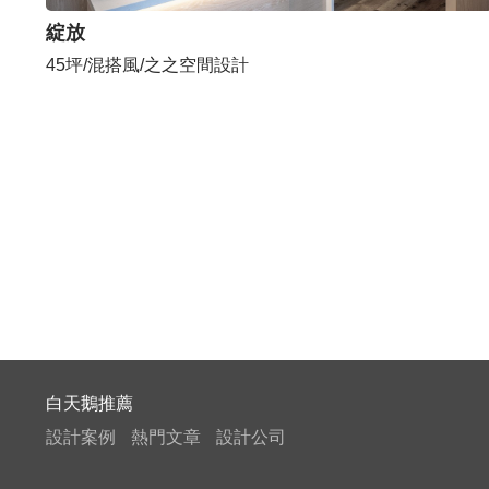
綻放
45坪/混搭風/之之空間設計
白天鵝推薦
設計案例
熱門文章
設計公司