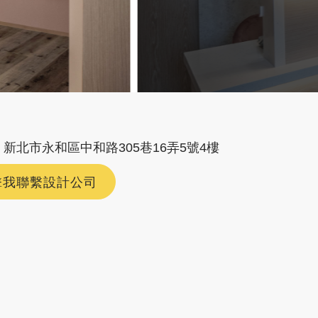
新北市永和區中和路305巷16弄5號4樓
擊我聯繫設計公司