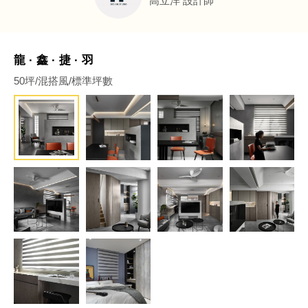
高立洋
設計師
龍 · 鑫 · 捷 · 羽
50坪/混搭風/標準坪數