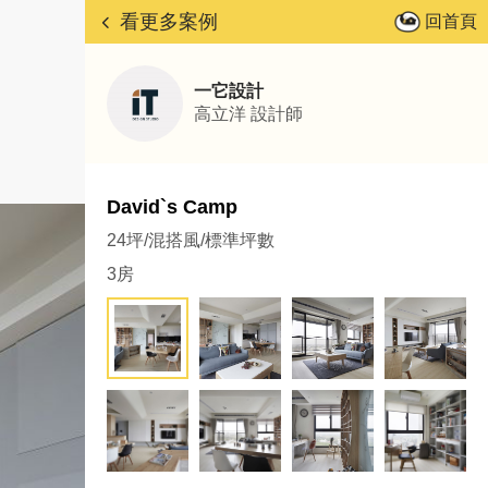
看更多案例
回首頁
一它設計
高立洋
設計師
David`s Camp
24坪/混搭風/標準坪數
3房