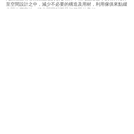
至空間設計之中，減少不必要的構造及用材，利用傢俱來點綴
空間的豐富性，將空間回歸至最初簡單的美好。
此空間為長向格局，利用色彩強調長向的空間特性，減去過多
複雜的櫃體設計，材質的選擇上也單純化，因為「減少」，給
予使用者增添屬於自己的生活美學。
大量體的色塊與比例分割延伸空間長向尺度，天花設計呼應壁
面延伸概念，以長向燈溝為空間主要照明，可自由調整燈具位
置與角度，讓空間氛圍有無限可能。
空間氛圍利用大量無彩度的灰與純粹的白為主，木質地板潤色
為輔，透過傢俱色彩點綴，揮灑出空間層次。
公司更多案例
同風格案例