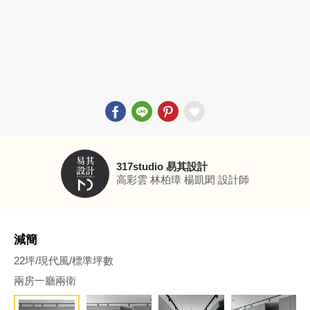
317studio 易其設計
高彩雲 林柏璋 楊凱閎
設計師
減簡
22坪/現代風/標準坪數
兩房一廳兩衛