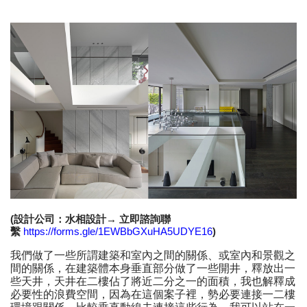
(設計公司：水相設計→ 立即諮詢聯
繫
https://forms.gle/1EWBbGXuHA5UDYE16
)
我們做了一些所謂建築和室內之間的關係、或室內和景觀之
間的關係，在建築體本身垂直部分做了一些開井，釋放出一
些天井，天井在二樓佔了將近二分之一的面積，我也解釋成
必要性的浪費空間，因為在這個案子裡，勢必要連接一二樓