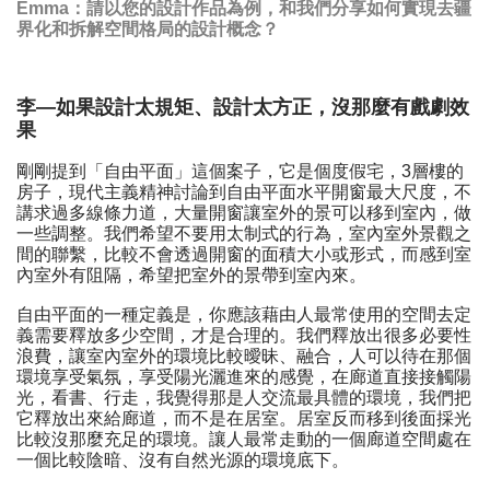
Emma：請以您的設計作品為例，和我們分享如何實現去疆
界化和拆解空間格局的設計概念？
李—如果設計太規矩、設計太方正，沒那麼有戲劇效
果
剛剛提到「自由平面」這個案子，它是個度假宅，3層樓的
房子，現代主義精神討論到自由平面水平開窗最大尺度，不
講求過多線條力道，大量開窗讓室外的景可以移到室內，做
一些調整。我們希望不要用太制式的行為，室內室外景觀之
間的聯繫，比較不會透過開窗的面積大小或形式，而感到室
內室外有阻隔，希望把室外的景帶到室內來。
自由平面的一種定義是，你應該藉由人最常使用的空間去定
義需要釋放多少空間，才是合理的。我們釋放出很多必要性
浪費，讓室內室外的環境比較曖昧、融合，人可以待在那個
環境享受氣氛，享受陽光灑進來的感覺，在廊道直接接觸陽
光，看書、行走，我覺得那是人交流最具體的環境，我們把
它釋放出來給廊道，而不是在居室。居室反而移到後面採光
比較沒那麼充足的環境。讓人最常走動的一個廊道空間處在
一個比較陰暗、沒有自然光源的環境底下。