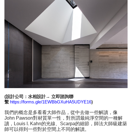
(設計公司：水相設計→ 立即諮詢聯
繫
https://forms.gle/1EWBbGXuHA5UDYE16
)
我們的概念是多看看大師作品，從中去做一些解讀，像
John Pawson對材質單一性，對所謂最純淨空間的一種解
讀，Louis I. Kahn的光線、Scarpa的細節，師法大師級建築
師可以得到一些對於空間上不同的解讀。