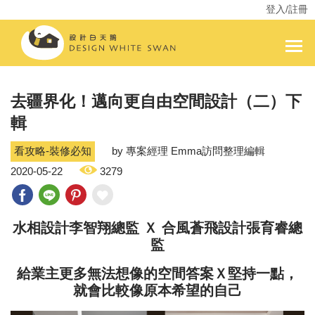
登入/註冊
去疆界化！邁向更自由空間設計（二）下
輯
看攻略-裝修必知
by 專案經理 Emma訪問整理編輯
2020-05-22
3279
水相設計李智翔總監 Ｘ 合風蒼飛設計張育睿總
監
給業主更多無法想像的空間答案Ｘ堅持一點，
就會比較像原本希望的自己