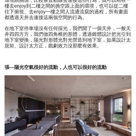
環境跟關係，比較垂直動線去連接這些行為，我可以站在一
樓去enjoy到二樓之間的挑空跟上面的環境，也可以從二樓
往下俯視、去enjoy一樓之間人流通流竄的過程，所有畫面
都透過天井去連接這兩個空間的行為。
在地下室停車場沒有任何採光，我們開了一個天井，一般天
井四四方方，我們做四角椎的形體，透過錐體設計把光引到
地下室變換，陽光對形體光對光營造到地下室，如果設計太
規矩、設計太方正，戲劇效力沒那麼有效果。
張—陽光空氣很好的流動，人也可以很好的流動