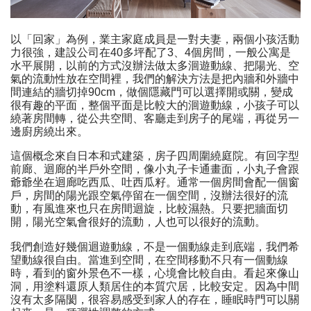
以「回家」為例，業主家庭成員是一對夫妻，兩個小孩活動
力很強，建設公司在40多坪配了3、4個房間，一般公寓是
水平展開，以前的方式沒辦法做太多洄遊動線、把陽光、空
氣的流動性放在空間裡，我們的解決方法是把內牆和外牆中
間連結的牆切掉90cm，做個隱藏門可以選擇開或關，變成
很有趣的平面，整個平面是比較大的洄遊動線，小孩子可以
繞著房間轉，從公共空間、客廳走到房子的尾端，再從另一
邊廚房繞出來。
這個概念來自日本和式建築，房子四周圍繞庭院。有回字型
前廊、迴廊的半戶外空間，像小丸子卡通畫面，小丸子會跟
爺爺坐在迴廊吃西瓜、吐西瓜籽。通常一個房間會配一個窗
戶，房間的陽光跟空氣停留在一個空間，沒辦法很好的流
動，有風進來也只在房間迴旋，比較濕熱。只要把牆面切
開，陽光空氣會很好的流動，人也可以很好的流動。
我們創造好幾個迴遊動線，不是一個動線走到底端，我們希
望動線很自由。當進到空間，在空間移動不只有一個動線
時，看到的窗外景色不一樣，心境會比較自由。看起來像山
洞，用塗料還原人類居住的本質穴居，比較安定。因為中間
沒有太多隔閡，很容易感受到家人的存在，睡眠時門可以關