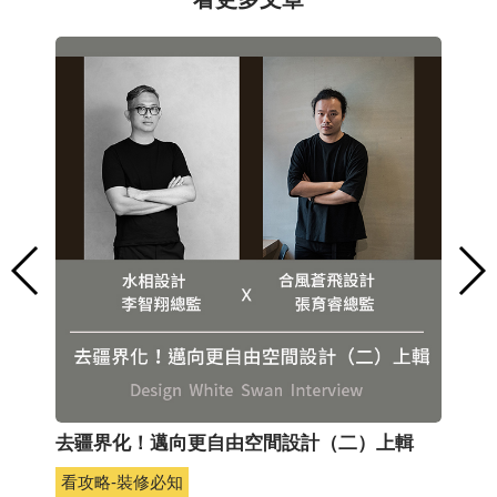
關心
去疆界化！邁向更自由空間設計（二）上輯
制
看攻略-裝修必知
看