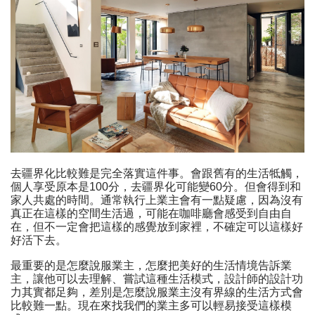
去疆界化比較難是完全落實這件事。會跟舊有的生活牴觸，
個人享受原本是100分，去疆界化可能變60分。但會得到和
家人共處的時間。通常執行上業主會有一點疑慮，因為沒有
真正在這樣的空間生活過，可能在咖啡廳會感受到自由自
在，但不一定會把這樣的感覺放到家裡，不確定可以這樣好
好活下去。
最重要的是怎麼說服業主，怎麼把美好的生活情境告訴業
主，讓他可以去理解、嘗試這種生活模式，設計師的設計功
力其實都足夠，差別是怎麼說服業主沒有界線的生活方式會
比較難一點。現在來找我們的業主多可以輕易接受這樣模