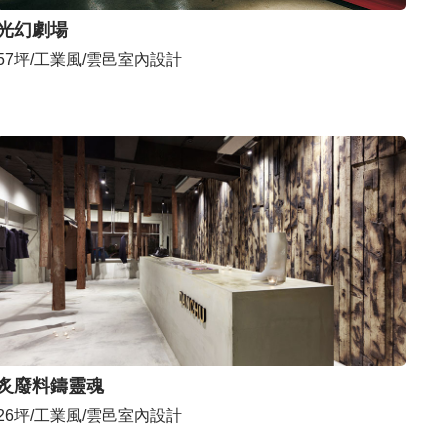
光幻劇場
57坪/工業風/雲邑室內設計
炙廢料鑄靈魂
26坪/工業風/雲邑室內設計