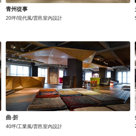
青州從事
20坪/現代風/雲邑室內設計
曲‧折
40坪/工業風/雲邑室內設計