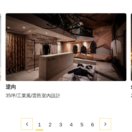
逆向
35坪/工業風/雲邑室內設計
1
2
3
4
5
6