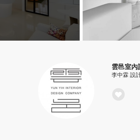
雲邑室內
李中霖
設