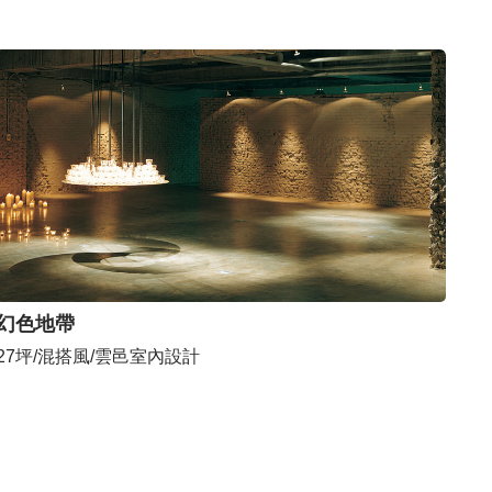
幻色地帶
27坪/混搭風/雲邑室內設計