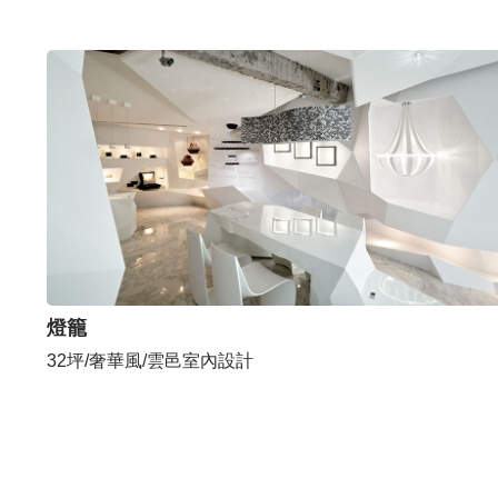
燈籠
32坪/奢華風/雲邑室內設計