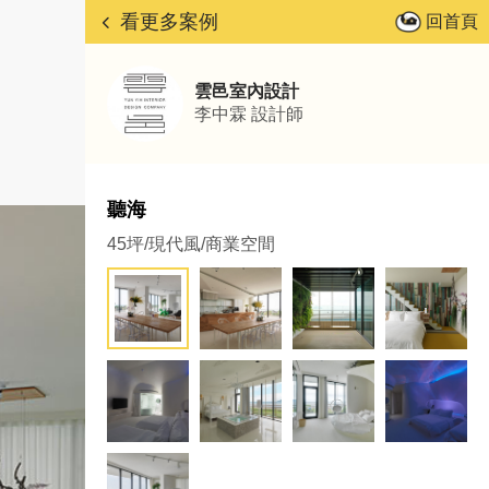
看更多案例
回首頁
雲邑室內設計
李中霖
設計師
聽海
45坪/現代風/商業空間