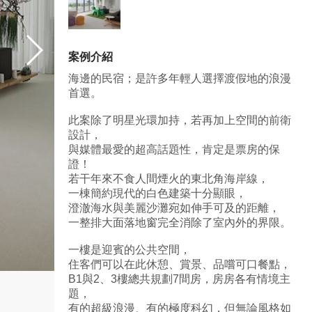
案例介紹
海邊的民宿；是許多年輕人選擇渡假地的浪漫
首選。
此案除了明星光環加持，若再加上空間的前衛
設計，
與媒體最愛的超高話題性，肯定是票房的保
證！
若干年來不食人間煙火的東北角海岸線，
一棟簡約現代的白色建築十分顯眼，
澄澈海水與美麗沙灘宛如伸手可及的距離，
一整排大面落地窗完全消除了室內外的界限。
一樓是迎賓的公共空間，
住客們可以在此休憩、賞景、品嚐可口餐點，
B1與2、3樓總共規劃7間房，房房各有情境主
題，
有的超級浪漫、有的極度科幻，但無論風格如