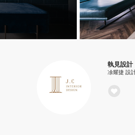
執見設計
凃耀捷
設