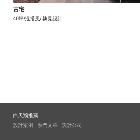
古宅
40坪/混搭風/ 執見設計
白天鵝推薦
設計案例
熱門文章
設計公司