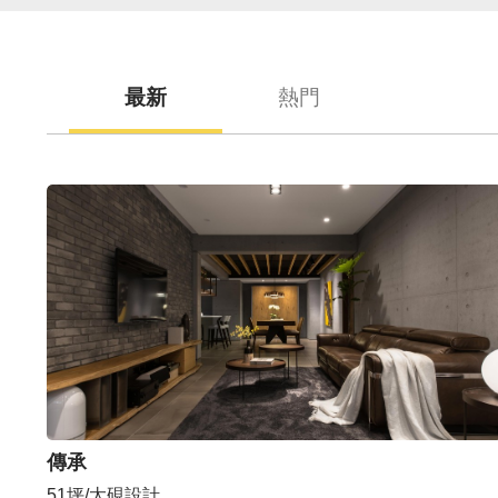
最新
熱門
傳承
51坪/太硯設計