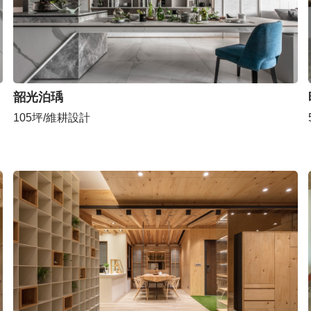
韶光泊瑀
105坪/維耕設計