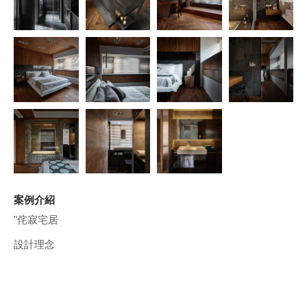
案例介紹
"侘寂宅居
設計理念
Design Concept
本案位於中國廣州東莞市清溪鎮,屋主長期定居於清溪鎮工廠
裡;有了小孩之後,為了給小孩較好的成長環境與下班後可以放