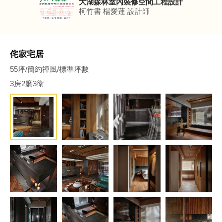
大湖森林室內裝修空間工程設計
柯竹書 楊愛蓮
設計師
侘寂宅居
55坪/簡約禪風/標準坪數
3房2廳3衛