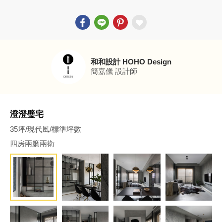
和和設計 HOHO Design
簡嘉儀
設計師
澄澄璧宅
35坪/現代風/標準坪數
四房兩廳兩衛