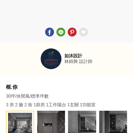
如沐設計
林錦興
設計師
框.你
30坪/休閒風/標準坪數
3 房 2 廳 2 衛 1廚房 1工作陽台 1玄關 1功能室