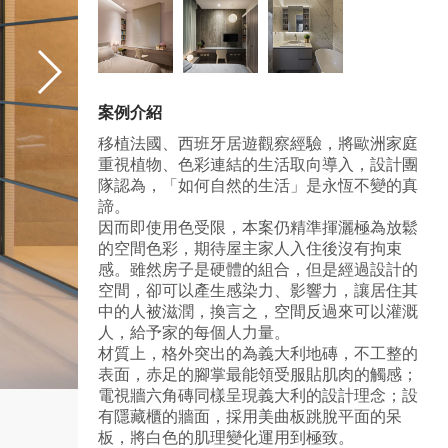
案例介紹
移植法國、西班牙居遊觀察經驗，將歐洲家庭
重視植物、色彩連結的生活取向導入，設計團
隊認為，「如何自然的生活」是永恆不變的真
諦。
因而即使用色受限，本案仍精準揮灑極為放鬆
的空間色彩，期待屋主家人入住後沒有拘束
感。雖然房子是硬體的組合，但是經過設計的
空間，卻可以產生感染力、影響力，讓居住其
中的人被滋潤，換言之，空間反過來可以灌溉
人，給予家的每個人力量。
材質上，格外突出的為義大利地磚，不工整的
表面，赤足的腳掌最能領受服貼肌肉的觸感；
電視牆六角磚同樣呈現義大利的設計理念；設
有隱藏櫃的牆面，採用美曲板跳脫平面的呆
板，將白色的肌理變化運用到極致。