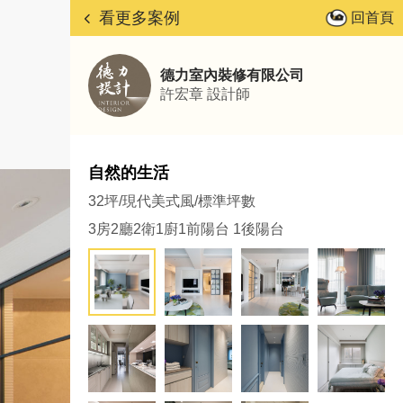
看更多案例
回首頁
德力室內裝修有限公司
許宏章
設計師
自然的生活
32坪/現代美式風/標準坪數
3房2廳2衛1廚1前陽台 1後陽台