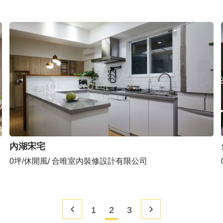
內湖宋宅
0坪/休閒風/ 合唯室內裝修設計有限公司
1
2
3