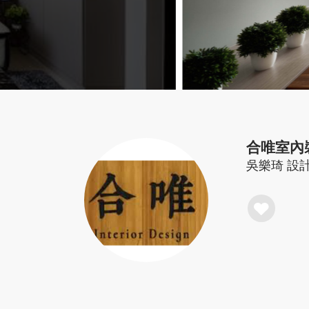
合唯室內
吳樂琦
設