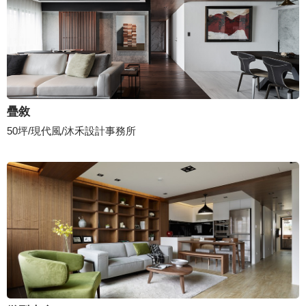
疊敘
50坪/現代風/沐禾設計事務所