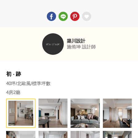
築川設計
施侑坤
設計師
初 ‧ 跡
40坪/北歐風/標準坪數
4房2廳