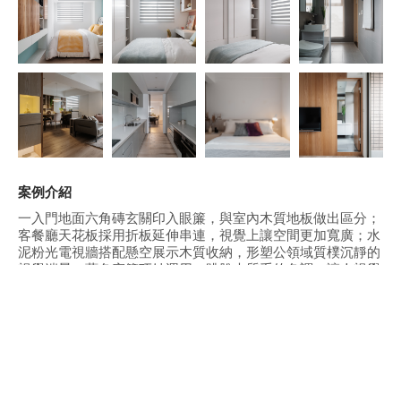
案例介紹
一入門地面六角磚玄關印入眼簾，與室內木質地板做出區分；
客餐廳天花板採用折板延伸串連，視覺上讓空間更加寬廣；水
泥粉光電視牆搭配懸空展示木質收納，形塑公領域質樸沉靜的
視覺端景；藍色窗簾巧妙運用，跳脫木質系的色調，讓人視覺
為之一亮；餐廳空間除了基本的用餐機能還身兼開放式書房，
利用背後的大面開放式書牆，讓一室滿足兩種需求；主臥空間
以木質電視牆作為視覺重點，將通往浴室的門片巧妙隱藏，讓
視覺更為流暢，小孩房則將牆面刷上不同色彩，象徵主人個
性，展示收納處的木片跳格設計則加乘空間活潑氛圍。
公司更多案例