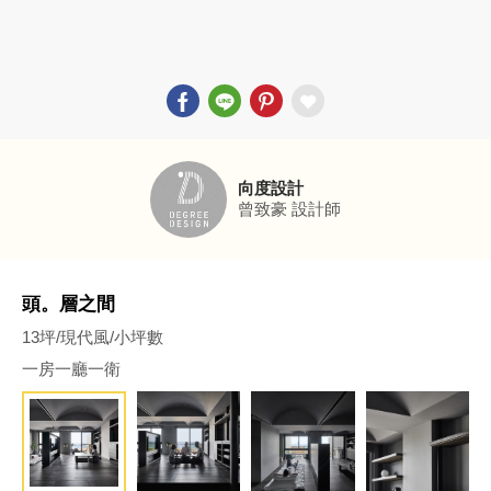
向度設計
曾致豪
設計師
頭。層之間
13坪/現代風/小坪數
一房一廳一衛