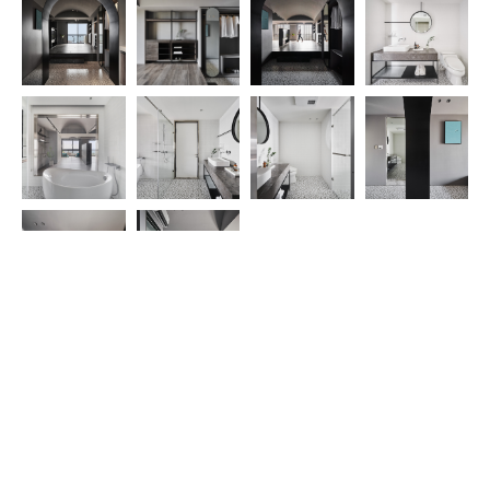
案例介紹
"頭/ 指人或動物、物體頂端或是事情的起點或端緒
層/ 重複,連接不斷之意
基地位於台灣最北端頭城海邊旁, 左鄰雪山山脈右臨太平洋之
間。業主平時居住於台北，以假日休憩渡假居住做為規劃。