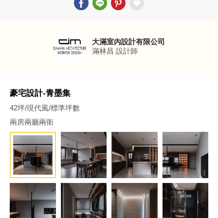
大滿室內設計有限公司
滿林昌
設計師
豪宅設計-青墨集
42坪/現代風/標準坪數
兩房兩廳兩衛