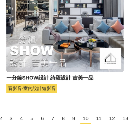
一分鐘SHOW設計 綺羅設計 吉美一品
看影音-室內設計短影音
2
3
4
5
6
7
8
9
10
11
12
13