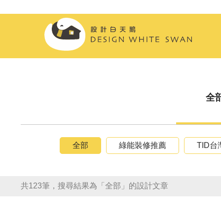
全
全部
綠能裝修推薦
TID
共123筆，搜尋結果為「全部」的設計文章