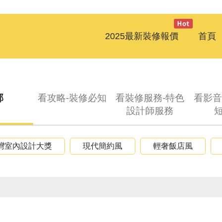
2025最新裝修報價
首頁
部
看攻略-裝修必知
看裝修服務-特色
看影音
設計師服務
台灣室內設計大獎
現代簡約風
輕奢飯店風